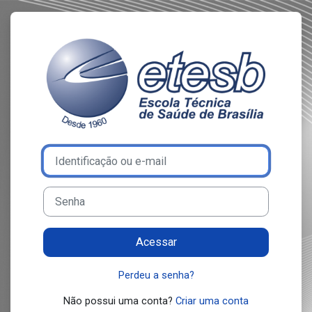
Ir para o conteúdo principal
Acesso a ENSIN
Avançar para criar nova conta
Identificação ou e-mail
Senha
Acessar
Perdeu a senha?
Não possui uma conta?
Criar uma conta